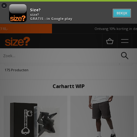
×
Size?
BEKIJK
size?
GRATIS - in Google play
Ontvang 10% korting in de APP*
Home
Carhartt WIP
Verfijn
175 Producten
Carhartt WIP