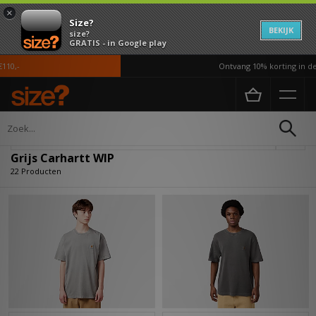
×
Size?
BEKIJK
size?
GRATIS - in Google play
,-
Ontvang 10% korting in de AP
Home
Grijs Carhartt WIP
Verfijn
Grijs Carhartt WIP
22 Producten