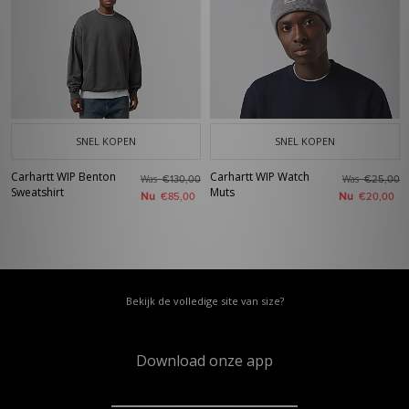
SNEL KOPEN
SNEL KOPEN
Carhartt WIP Benton
Carhartt WIP Watch
Was
Was
€130,00
€25,00
Sweatshirt
Muts
Nu
Nu
€85,00
€20,00
Bekijk de volledige site van size?
Download onze app