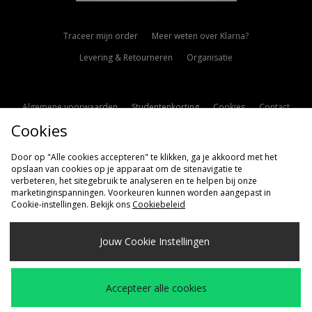
Traceer mijn order
Meer weten over Klarna?
Levering & Retourneren
Organisatie
Algemene voorwaarden
Studentenkorting
Cookies
Contact
Cookies
Cookie Instellingen
Modern Slavery Statement
Door op "Alle cookies accepteren" te klikken, ga je akkoord met het
opslaan van cookies op je apparaat om de sitenavigatie te
verbeteren, het sitegebruik te analyseren en te helpen bij onze
marketinginspanningen. Voorkeuren kunnen worden aangepast in
Cookie-instellingen. Bekijk ons
Cookiebeleid
Verzenden Naar
Jouw Cookie Instellingen
Nederland
Wij accepteren de volgende betaalmethoden
Accepteer alle cookies