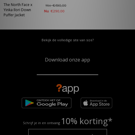
The North Face x
Was
€490,00
Yinka Ilori Down
Nu
€290,00
Puffer Jacket
Bekijk de volledige site van size?
Download onze app
10% korting*
Schrijf je in en ontvang