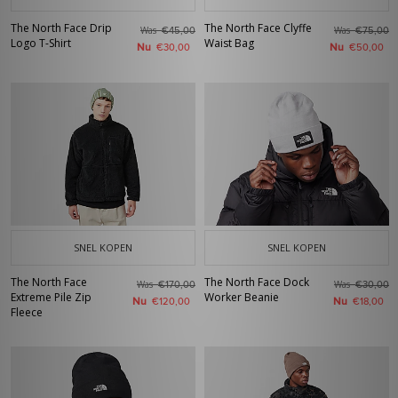
The North Face Drip
The North Face Clyffe
Was
Was
€45,00
€75,00
Logo T-Shirt
Waist Bag
Nu
Nu
€30,00
€50,00
SNEL KOPEN
SNEL KOPEN
The North Face
The North Face Dock
Was
Was
€170,00
€30,00
Extreme Pile Zip
Worker Beanie
Nu
Nu
€120,00
€18,00
Fleece