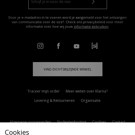
Door je e-mailadres in te voeren word je aangemeld voor het ontvangen
van communicatie voor de size?. Check ons privacybeleid voor meer
informatie over hoe wij jouw
informatie gebruiken
.
VIND DICHTSBIJZIJNDE WINKEL
Traceer mijn order
Meer weten over Klarna?
Levering & Retourneren
Organisatie
Algemene voorwaarden
Studentenkorting
Cookies
Contact
Cookies
Cookie Instellingen
Modern Slavery Statement