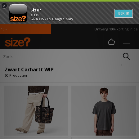
×
Size?
BEKIJK
size?
GRATIS - in Google play
Ontvang 10% korting in de APP*
Home
Zwart Carhartt WIP
Verfijn
Zwart Carhartt WIP
60 Producten