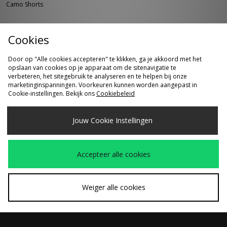
Camo Shorts
Cookies
Door op "Alle cookies accepteren" te klikken, ga je akkoord met het
opslaan van cookies op je apparaat om de sitenavigatie te
verbeteren, het sitegebruik te analyseren en te helpen bij onze
marketinginspanningen. Voorkeuren kunnen worden aangepast in
Cookie-instellingen. Bekijk ons
Cookiebeleid
SNEL KOPEN
SNEL KOPEN
Jouw Cookie Instellingen
Carhartt WIP Locked
Carhartt WIP Postal
€20,00
€90,00
Cone Incense
Double Knee Shorts
Accepteer alle cookies
Weiger alle cookies