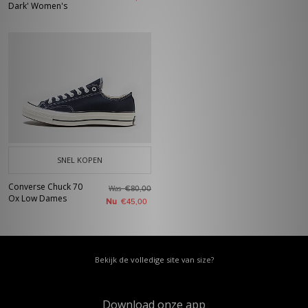
Dark' Women's
SNEL KOPEN
Converse Chuck 70
Was
€80,00
Ox Low Dames
Nu
€45,00
Bekijk de volledige site van size?
Download onze app