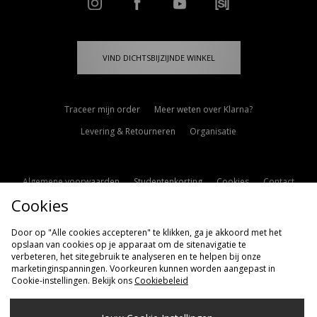
VIND DICHTSBIJZIJNDE WINKEL
Traceer mijn order
Meer weten over Klarna?
Levering & Retourneren
Organisatie
Algemene voorwaarden
Studentenkorting
Cookies
Contact
Cookies
Cookie Instellingen
Modern Slavery Statement
Door op "Alle cookies accepteren" te klikken, ga je akkoord met het
opslaan van cookies op je apparaat om de sitenavigatie te
verbeteren, het sitegebruik te analyseren en te helpen bij onze
marketinginspanningen. Voorkeuren kunnen worden aangepast in
Cookie-instellingen. Bekijk ons
Cookiebeleid
Verzenden Naar