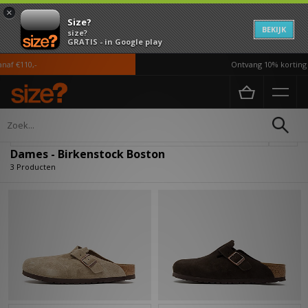
×
Size?
BEKIJK
size?
GRATIS - in Google play
af €110,-
Ontvang 10% korting i
Home
Dames
Verfijn
Dames - Birkenstock Boston
3 Producten