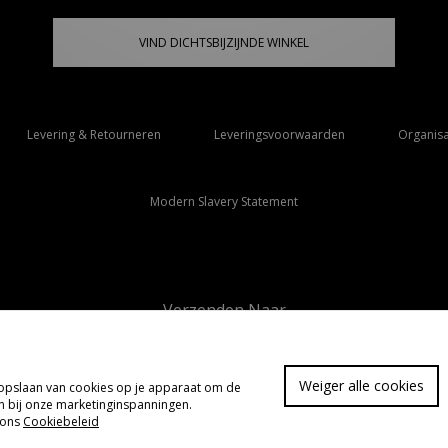
VIND DICHTSBIJZIJNDE WINKEL
Levering & Retourneren
Leveringsvoorwaarden
Organisa
Modern Slavery Statement
Verzenden Naar
Nederland
Weiger alle cookies
t opslaan van cookies op je apparaat om de
FA
pen bij onze marketinginspanningen.
 ons
Cookiebeleid