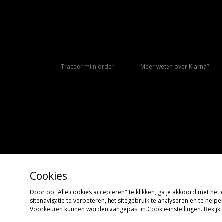
Traceer mijn order
Meer weten over Klarna?
Cookies
Door op "Alle cookies accepteren" te klikken, ga je akkoord met he
Copyright © 2026 size?, Alle rechten voorbehouden
sitenavigatie te verbeteren, het sitegebruik te analyseren en te hel
Voorkeuren kunnen worden aangepast in Cookie-instellingen. Bekijk