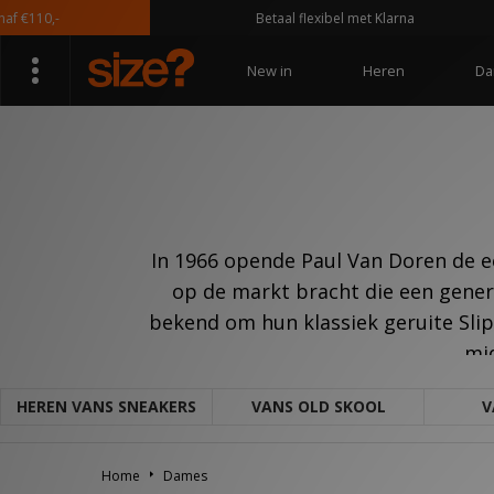
€110,-
Betaal flexibel met Klarna
New in
Heren
Da
In 1966 opende Paul Van Doren de ee
op de markt bracht die een gener
bekend om hun klassiek geruite Slip-
mi
HEREN VANS SNEAKERS
VANS OLD SKOOL
V
Home
Dames