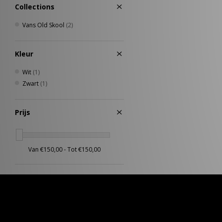
Vans
(2)
Collections
VISIT
(8)
Vans Old Skool
(2)
Von Dutch
(2)
Kleur
Wit
(1)
Zwart
(1)
Prijs