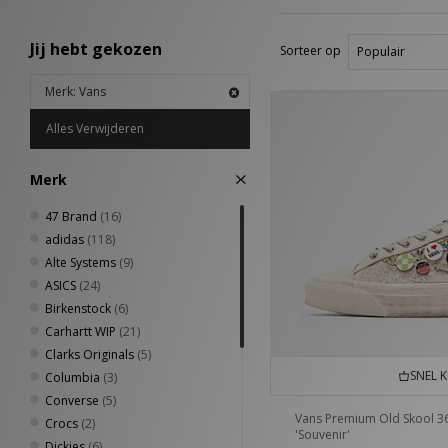
Jij hebt gekozen
Sorteer op
Merk: Vans
Alles Verwijderen
Merk
47 Brand
(16)
adidas
(118)
Alte Systems
(9)
ASICS
(24)
Birkenstock
(6)
Carhartt WIP
(21)
Clarks Originals
(5)
SNEL 
Columbia
(3)
Converse
(5)
Vans Premium Old Skool 3
Crocs
(2)
'Souvenir'
Dickies
(6)