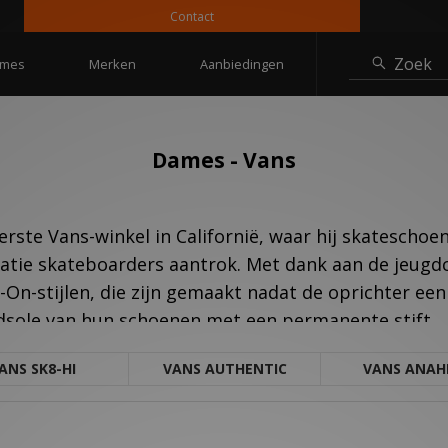
Contact
1
Zoek
mes
Merken
Aanbiedingen
Dames - Vans
rste Vans-winkel in Californië, waar hij skatescho
atie skateboarders aantrok. Met dank aan de jeugdc
On-stijlen, die zijn gemaakt nadat de oprichter een
dsole van hun schoenen met een permanente stift.
ANS SK8-HI
VANS AUTHENTIC
VANS ANAH