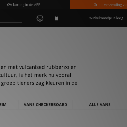
0% korting in de APP
Gratis verzending vanaf 
Winkelmandje is leeg
enen met vulcanised rubberzolen
ultuur, is het merk nu vooral
 groep tieners zag kleuren in de
EIM
VANS CHECKERBOARD
ALLE VANS