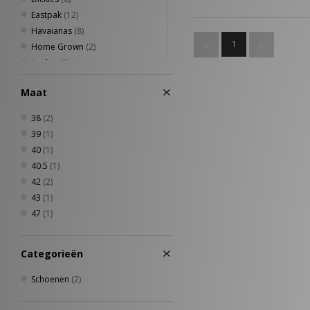
Eastpak
(12)
Havaianas
(8)
1
Home Grown
(2)
Jordan
(2)
Keen
(12)
Maat
New Balance
(18)
New Era
(23)
38
(2)
Nike
(55)
39
(1)
Oakley
(13)
40
(1)
PUMA
(15)
40.5
(1)
Quiksilver
(1)
42
(2)
Reebok
(7)
43
(1)
Salomon
(14)
47
(1)
Saucony
(4)
Scarpa
(1)
Categorieën
Stance
(3)
The North Face
(3)
Schoenen
(2)
Timberland
(2)
UGG
(16)