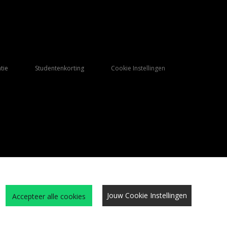
tie
Studentenkorting
Cookie Instellingen
Jouw Cookie Instellingen
Accepteer alle cookies
Qs
Algemene Voorwaarden
Cookies
Vacatures
Site beveiliging
privacy