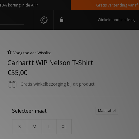
korting in de APP
Gratis verzending vanaf €110
Winkelmandje is leeg
Voeg toe aan Wishlist
Carhartt WIP Nelson T-Shirt
€55,00
Gratis winkelbezorging bij dit product
Selecteer maat
Maattabel
S
M
L
XL