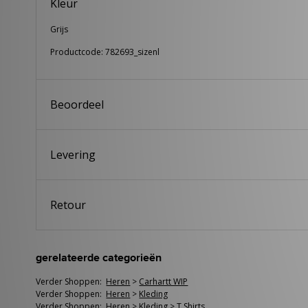
Kleur
Grijs
Productcode: 782693_sizenl
Beoordeel
Levering
Retour
gerelateerde categorieën
Verder Shoppen:
Heren
>
Carhartt WIP
Verder Shoppen:
Heren
>
Kleding
Verder Shoppen:
Heren
>
Kleding
>
T Shirts