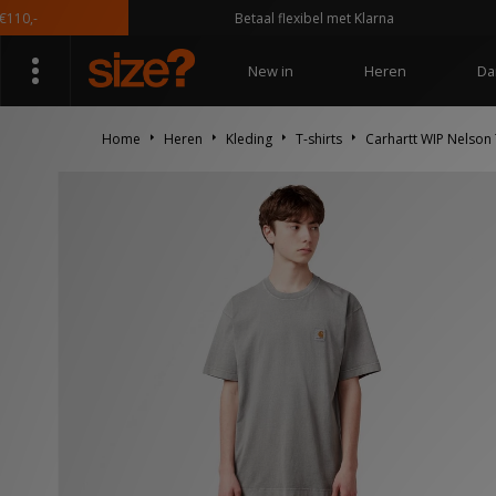
,-
Betaal flexibel met Klarna
New in
Heren
Da
Home
Heren
Kleding
T-shirts
Carhartt WIP Nelson 