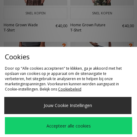
SNEL KOPEN
SNEL KOPEN
Home Grown Wade
Home Grown Future
€40,00
€40,00
T-Shirt
T-Shirt
Cookies
Door op "Alle cookies accepteren" te klikken, ga je akkoord met het
opslaan van cookies op je apparaat om de sitenavigatie te
verbeteren, het sitegebruik te analyseren en te helpen bij onze
marketinginspanningen. Voorkeuren kunnen worden aangepast in
Cookie-instellingen. Bekijk ons
Cookiebeleid
SNEL KOPEN
SNEL KOPEN
Jouw Cookie Instellingen
Home Grown Carter
Home Grown Carter
€70,00
€70,00
Loose Shorts
Loose Shorts
Accepteer alle cookies