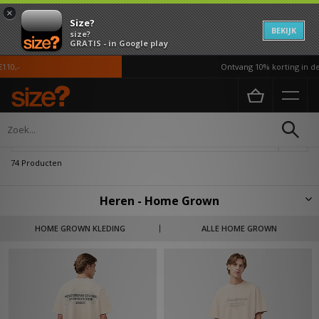
×
Size?
BEKIJK
size?
GRATIS - in Google play
Ontvang 10% korting in de APP*
Home
Heren
Verfijn
74 Producten
Heren - Home Grown
Geïnspireerd door de mensen waarmee we ons verplaatsen en de
HOME GROWN KLEDING
ALLE HOME GROWN
plaatsen waar we komen, is Home Grown een label dat de community
geaard en steady houdt en opvallend is met zijn ontwerp. Het
verspreiden van de componenten van luxe tot de kringloopwinkel, draait
Home Grown om statements, creativiteit en storytelling.