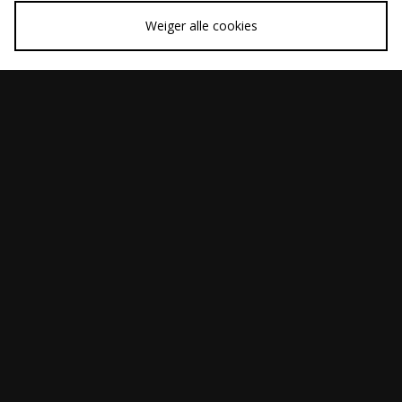
Weiger alle cookies
SNEL KOPEN
SNEL KOPEN
Home Grown
Home Grown
€95,00
Was
€45,00
Rockwell Zip Hoodie
International Ringer
Nu
€20,00
T-Shirt