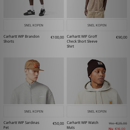
SNEL KOPEN
SNEL KOPEN
Carhartt WIP Brandon
Carhartt WIP Groff
€100,00
€90,00
Shorts
Check Short Sleeve
Shirt
SNEL KOPEN
SNEL KOPEN
Carhartt WIP Sardinas
Carhartt WIP Watch
€50,00
Was
€25,00
Pet
Muts
Nu
€16,00