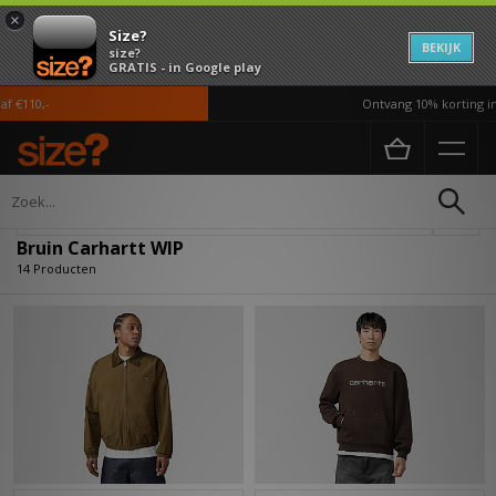
×
Size?
BEKIJK
size?
GRATIS - in Google play
110,-
Ontvang 10% korting in d
Home
Bruin Carhartt WIP
Verfijn
Bruin Carhartt WIP
14 Producten