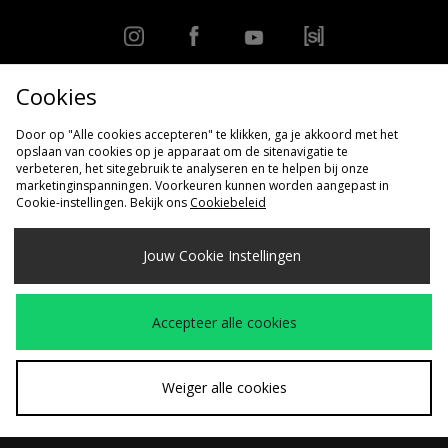
Cookies
VIND DICHTSBIJZIJNDE WINKEL
Door op "Alle cookies accepteren" te klikken, ga je akkoord met het
opslaan van cookies op je apparaat om de sitenavigatie te
verbeteren, het sitegebruik te analyseren en te helpen bij onze
marketinginspanningen. Voorkeuren kunnen worden aangepast in
Traceer mijn order
Meer weten over Klarna?
Cookie-instellingen. Bekijk ons
Cookiebeleid
Levering & Retourneren
Organisatie
Jouw Cookie Instellingen
Algemene voorwaarden
Studentenkorting
Cookies
Contact
Cookie Instellingen
Modern Slavery Statement
Accepteer alle cookies
Weiger alle cookies