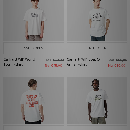
SNEL KOPEN
SNEL KOPEN
Carhartt WIP World
Carhartt WIP Coat Of
Was
Was
€60,00
€50,00
Tour T-Shirt
Arms T-Shirt
Nu
Nu
€45,00
€30,00