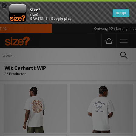
×
Size?
BEKIJK
size?
GRATIS - in Google play
-
Ontvang 10% korting in de AP
Home
Wit Carhartt WIP
Verfijn
Wit Carhartt WIP
26 Producten