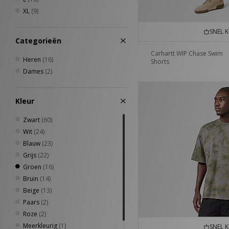
PUMA
(3)
XL
(9)
Salomon
(1)
Saucony
(1)
SNEL 
Categorieën
Sergio Tacchini
(4)
Stance
(1)
Carhartt WIP Chase Swim
Heren
(16)
Shorts
Teva
(1)
Dames
(2)
Timberland
(2)
Vans
(7)
VISIT
(1)
Kleur
XLARGE
(1)
Zwart
(60)
Wit
(24)
Blauw
(23)
Grijs
(22)
Groen
(16)
Bruin
(14)
Beige
(13)
Paars
(2)
Roze
(2)
Meerkleurig
(1)
SNEL 