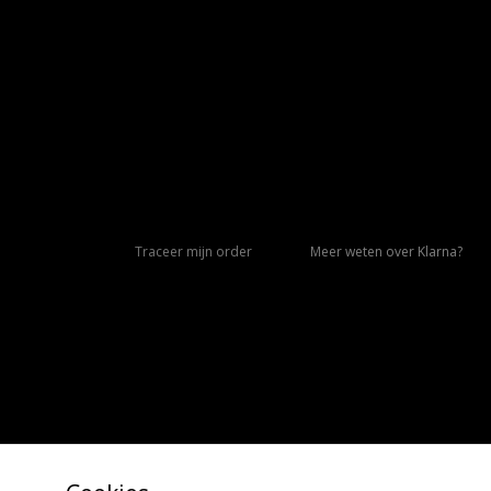
Traceer mijn order
Meer weten over Klarna?