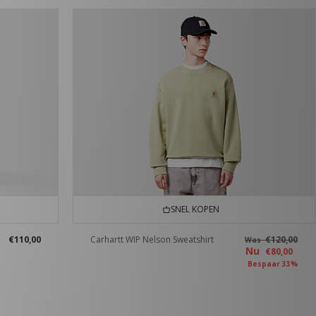
SNEL KOPEN
€110,00
Carhartt WIP Nelson Sweatshirt
€120,00
Was
Nu
€80,00
Bespaar 33%