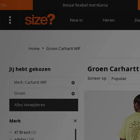
Betaal flexibel met Klarna
New in
Heren
Da
Home
Groen Carhartt WIP
Groen Carhartt
Jij hebt gekozen
Sorteer op
Merk: Carhartt WIP
Groen
Alles Verwijderen
Merk
47 Brand
(3)
adidas
(29)