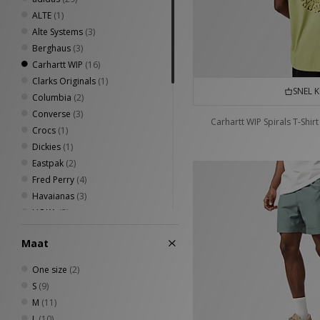
ALTE
(1)
Alte Systems
(3)
Berghaus
(3)
Carhartt WIP
(16)
Clarks Originals
(1)
SNEL 
Columbia
(2)
Converse
(3)
Carhartt WIP Spirals T-Shirt
Crocs
(1)
Dickies
(1)
Eastpak
(2)
Fred Perry
(4)
Havaianas
(3)
HOKA
(2)
Home Grown
(8)
Maat
Keen
(2)
New Balance
(7)
One size
(2)
New Era
(4)
S
(9)
Nike
(23)
M
(11)
Oakley
(4)
L
(10)