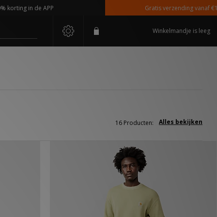
ing in de APP
Gratis verzending vanaf €110,-
Winkelmandje is leeg
Alles bekijken
16 Producten: