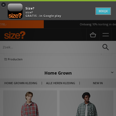
×
Size?
BEKIJK
size?
GRATIS - in Google play
Ontvang 10% korting in de APP*
Home
Home Grown
Verfijn
72 Producten
Home Grown
Geïnspireerd door de mensen waarmee we ons verplaatsen en de
HOME GROWN KLEDING
ALLE HEREN KLEDING
NEW IN
plaatsen waar we komen, is Home Grown een label dat de community
geaard en steady houdt en opvallend is met zijn ontwerp. Het
verspreiden van de componenten van luxe tot de kringloopwinkel, draait
Home Grown om statements, creativiteit en storytelling.