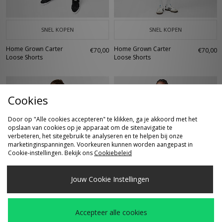
SNEL KOPEN
SNEL KOPEN
Home Grown Carter
Home Grown Carter
€70,00
€70,00
Loose Shorts
Loose Shorts
Cookies
Door op "Alle cookies accepteren" te klikken, ga je akkoord met het
opslaan van cookies op je apparaat om de sitenavigatie te
verbeteren, het sitegebruik te analyseren en te helpen bij onze
marketinginspanningen. Voorkeuren kunnen worden aangepast in
Cookie-instellingen. Bekijk ons
Cookiebeleid
SNEL KOPEN
SNEL KOPEN
Jouw Cookie Instellingen
Home Grown
Home Grown
€95,00
Was
€45,00
Rockwell Zip Hoodie
International Ringer
Nu
€20,00
T-Shirt
Accepteer alle cookies