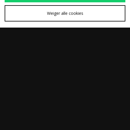
Weiger alle cookies
SNEL KOPEN
SNEL KOPEN
Home Grown Hank
Home Grown Jasper
Was
Was
€70,00
€70,00
Shirt
Shirt
Nu
Nu
€45,00
€45,00