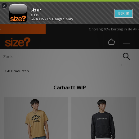
×
Size?
BEKIJK
size?
GRATIS - in Google play
Ontvang 10% korting in de APP*
Home
Carhartt WIP
Verfijn
178 Producten
Carhartt WIP