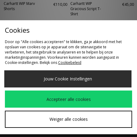
Carhartt WIP Marv
Carhartt WIP
€110,00
€45,00
Shorts
Gracious Script T-
Shirt
Cookies
Door op "Alle cookies accepteren" te klikken, ga je akkoord met het
opslaan van cookies op je apparaat om de sitenavigatie te
verbeteren, het sitegebruik te analyseren en te helpen bij onze
marketinginspanningen. Voorkeuren kunnen worden aangepast in
Cookie-instellingen. Bekijk ons
Cookiebeleid
Jouw Cookie Instellingen
SNEL KOPEN
SNEL KOPEN
Carhartt WIP Landon
Carhartt WIP Snake
€110,00
€30,00
Accepteer alle cookies
Denim Short
Camo Shopping Bag
Weiger alle cookies