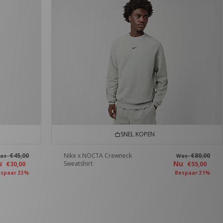
SNEL KOPEN
€45,00
Nike x NOCTA Crewneck
€80,00
as
Was
u
Nu
Sweatshirt
€30,00
€55,00
spaar 33%
Bespaar 31%