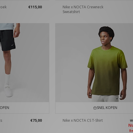
roek
€115,00
Nike x NOCTA Crewneck
Sweatshirt
KOPEN
SNEL KOPEN
ts
€75,00
Nike x NOCTA CS T-Shirt
W
N
Be