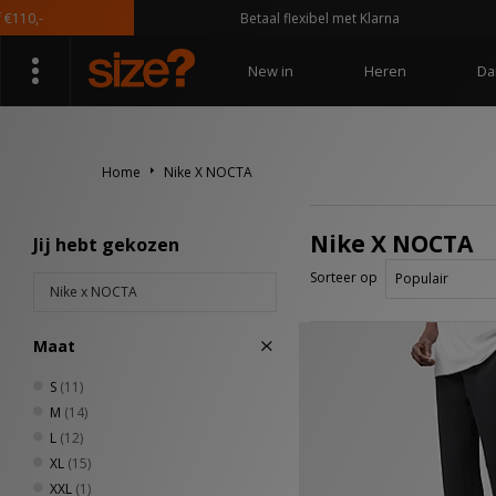
Betaal flexibel met Klarna
New in
Heren
Da
Home
Nike X NOCTA
Nike X NOCTA
Jij hebt gekozen
Sorteer op
Nike x NOCTA
Maat
S
(11)
M
(14)
L
(12)
XL
(15)
XXL
(1)