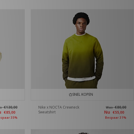
SNEL KOPEN
€130,00
Nike x NOCTA Crewneck
€80,00
as
Was
u
Nu
Sweatshirt
€85,00
€55,00
spaar 35%
Bespaar 31%