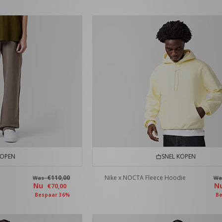
KOPEN
SNEL KOPEN
€110,00
Nike x NOCTA Fleece Hoodie
Was
W
Nu
N
€70,00
Bespaar 36%
Be