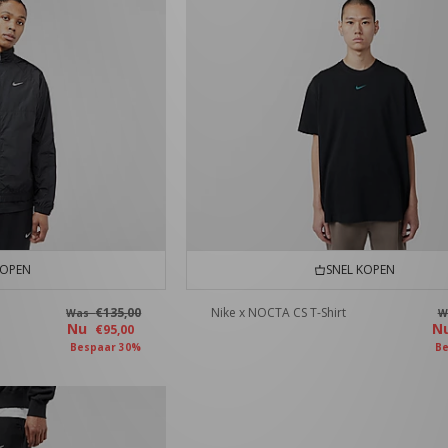
KOPEN
SNEL KOPEN
€135,00
Nike x NOCTA CS T-Shirt
Was
W
Nu
N
€95,00
Bespaar 30%
Be