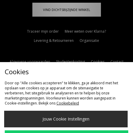
VIND DICHTSBIJZIJNDE WINKEL
Traceer mijn order
Meer weten over Klarna?
Levering & Retourneren
Organisatie
Algemene voorwaarden
Studentenkorting
Cookies
Contact
Cookies
Cookie Instellingen
Modern Slavery Statement
Door op "Alle cookies accepteren" te klikken, ga je akkoord met het
opslaan van cookies op je apparaat om de sitenavigatie te
verbeteren, het sitegebruik te analyseren en te helpen bij onze
marketinginspanningen. Voorkeuren kunnen worden aangepast in
Cookie-instellingen. Bekijk ons
Cookiebeleid
Verzenden Naar
Jouw Cookie Instellingen
Nederland