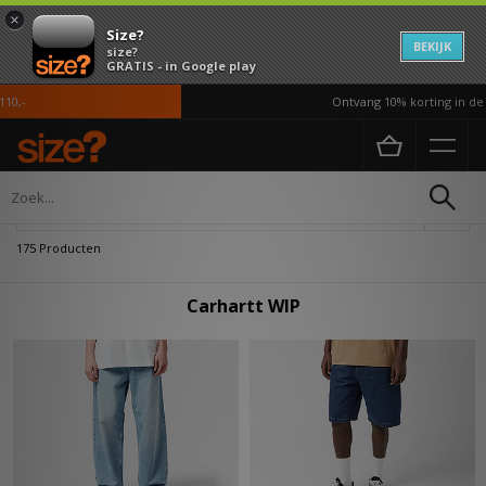
×
Size?
BEKIJK
size?
GRATIS - in Google play
Ontvang 10% korting in de APP*
Home
Carhartt WIP
Verfijn
175 Producten
Carhartt WIP