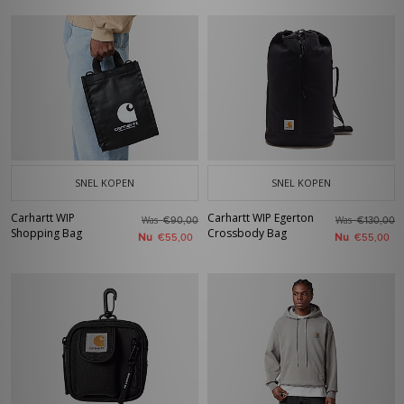
SNEL KOPEN
SNEL KOPEN
Carhartt WIP
Carhartt WIP Egerton
Was
Was
€90,00
€130,00
Shopping Bag
Crossbody Bag
Nu
Nu
€55,00
€55,00