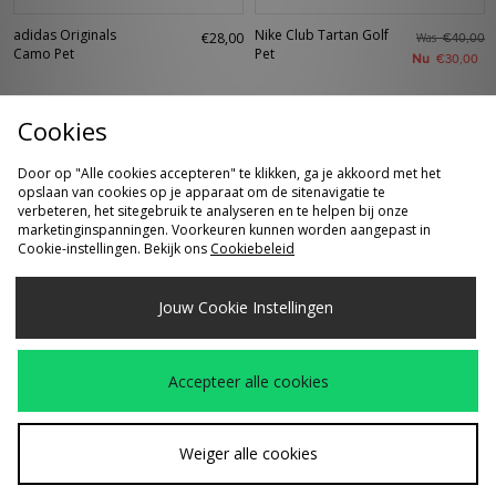
adidas Originals
Nike Club Tartan Golf
€28,00
Was
€40,00
Camo Pet
Pet
Nu
€30,00
Cookies
Door op "Alle cookies accepteren" te klikken, ga je akkoord met het
opslaan van cookies op je apparaat om de sitenavigatie te
verbeteren, het sitegebruik te analyseren en te helpen bij onze
marketinginspanningen. Voorkeuren kunnen worden aangepast in
Cookie-instellingen. Bekijk ons
Cookiebeleid
Jouw Cookie Instellingen
SNEL KOPEN
SNEL KOPEN
Oakley Suture Jacket
Oakley Plantaris SQ
€185,00
€270,00
Zonnebril
Zonnebril
Accepteer alle cookies
Weiger alle cookies