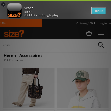
×
Size?
BEKIJK
size?
GRATIS - in Google play
Ontvang 10% korting in de APP*
Home
Heren
Accessoires
Verfijn
Heren - Accessoires
214 Producten