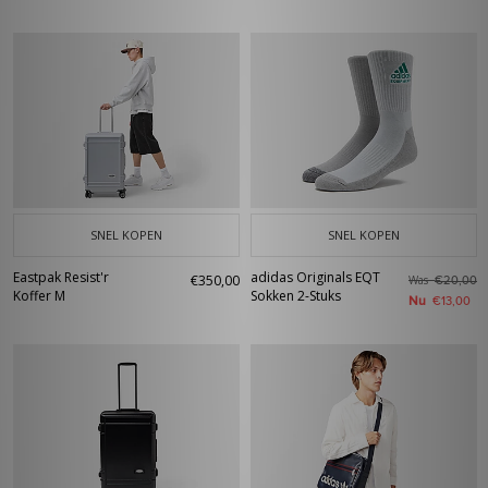
SNEL KOPEN
SNEL KOPEN
Eastpak Resist'r
adidas Originals EQT
€350,00
Was
€20,00
Koffer M
Sokken 2-Stuks
Nu
€13,00