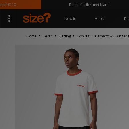
 €110,-
Betaal flexibel met Klarna
New in
Heren
Da
Home
Heren
Kleding
T-shirts
Carhartt WIP Ringer T