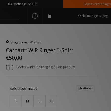
10% korting in de APP
Gratis verzending vanaf
Winkelmandje is leeg
Voeg toe aan Wishlist
Carhartt WIP Ringer T-Shirt
€50,00
Gratis winkelbezorging bij dit product
Selecteer maat
Maattabel
S
M
L
XL