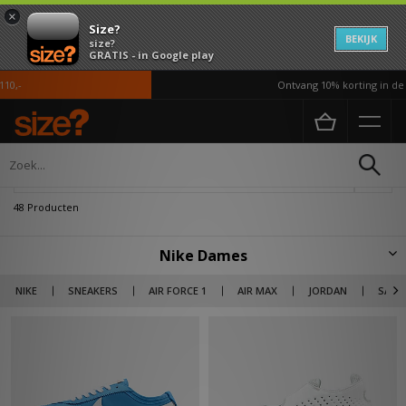
×
Size?
BEKIJK
size?
GRATIS - in Google play
Ontvang 10% korting in de APP*
Home
Dames
Verfijn
48 Producten
Nike Dames
Sinds 1978 foccused Nike zich op het verheven van atletiek voor vrouwen
NIKE
SNEAKERS
AIR FORCE 1
AIR MAX
JORDAN
SALE
naar een hoger niveau. In 1984 werd Joan Benoit Samuelson de eerste
vrouwlijke gouden medaillewinnaar nadat IOC eindelijk toegaf en lange-
afstandsevenementen voor vrouwelijke atleten toevoegde. De
explosieve basketbal 90’s leidde ertoe dat het merk pionier Sheryl
Swoopes ondertekende. Swoopes werd de tweede atleet met een eigen
schoen bij het merk, na Micheal Jordan. Nike blijft een platform voor
vrouwen met campagnes als ‘The Force is Female’ die waardering toont