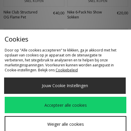
SNEL KOPEN
SNEL KOPEN
Nike Club Structured
Nike 6-Pack No Show
€40,00
€20,00
OG Flame Pet
Sokken
Cookies
Door op "Alle cookies accepteren" te klikken, ga je akkoord met het
opslaan van cookies op je apparaat om de sitenavigatie te
verbeteren, het sitegebruik te analyseren en te helpen bij onze
marketinginspanningen. Voorkeuren kunnen worden aangepast in
Cookie-instellingen. Bekijk ons
Cookiebeleid
SNEL KOPEN
SNEL KOPEN
Jouw Cookie Instellingen
Nike Peak Cosy
Nike ACG PEAK
Was
Was
€40,00
€45,00
Beanie
BEANIE
Nu
Nu
€25,00
€25,00
Accepteer alle cookies
Weiger alle cookies