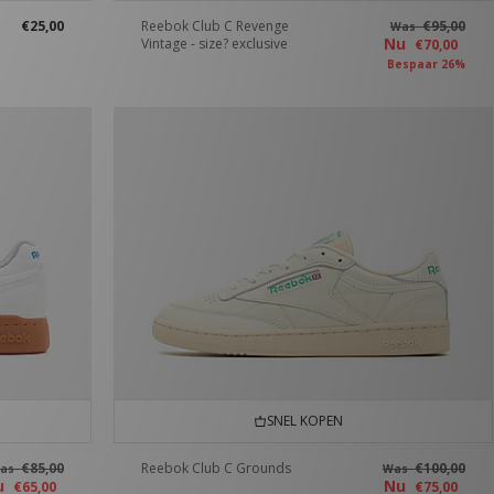
€25,00
Reebok Club C Revenge
€95,00
Was
Nu
Vintage - size? exclusive
€70,00
Bespaar 26%
SNEL KOPEN
€85,00
Reebok Club C Grounds
€100,00
as
Was
u
Nu
€65,00
€75,00