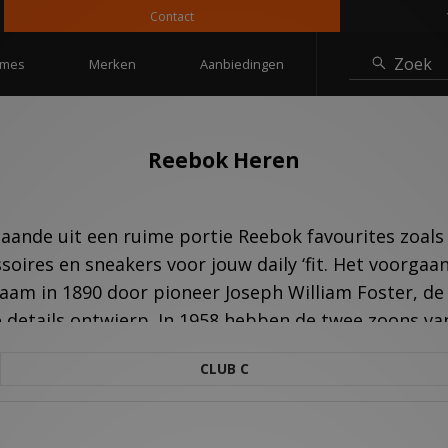
Contact
10% kort
Zoek
mes
Merken
Aanbiedingen
Reebok Heren
staande uit een ruime portie Reebok favourites zoals
soires en sneakers voor jouw daily ‘fit. Het voorga
am in 1890 door pioneer Joseph William Foster, de 
etails ontwierp. In 1958 hebben de twee zoons van
hreven sindsdien geschiedenis. De Newport Classic 
CLUB C
ther gereleased die origineel designed was voor hard
de rest van de wereld. Nu een samenwerking met NFL
rder kun je wel stellen dat het merk een fenomeen i