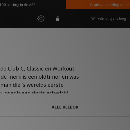
ing in de APP
Gratis verzending vanaf €110,-
Winkelmandje is leeg
 de Club C, Classic en Workout.
ande merk is een oldtimer en was
man die ‘s werelds eerste
 Joseph een dochterbedrijf
(NPC) collectie werd een hit in
ALLE REEBOK
lopen, maar uiteindelijk werd
, collabs met celebrities en
s onder de sport- en lifestyle