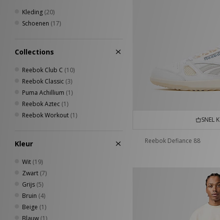
New Era
(18)
44
(6)
Kleding
(20)
Nike
(210)
44.5
(10)
Schoenen
(17)
Nike swim
(1)
45
(8)
Novesta
(4)
45.5
(6)
Oakley
(48)
Collections
47
(6)
Oakley FT
(2)
Reebok Club C
(10)
On Running
(5)
Reebok Classic
(3)
Paraboot
(1)
Puma Achillium
(1)
PUMA
(25)
Reebok Aztec
(1)
Reebok
(37)
Reebok Workout
(1)
Rockport
(10)
SNEL 
Salomon
(21)
Saucony
(14)
Reebok Defiance 88
Kleur
Sergio Tacchini
(28)
Wit
(19)
Stance
(4)
Zwart
(7)
Teva
(2)
Grijs
(5)
The North Face
(18)
Bruin
(4)
Timberland
(16)
Beige
(1)
UGG
(8)
Blauw
(1)
Umbro
(26)