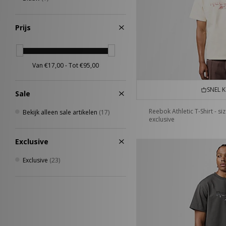
Vans
(24)
VISIT
(8)
Prijs
Von Dutch
(10)
XLARGE
(18)
SNEL 
Sale
Reebok Athletic T-Shirt - si
Bekijk alleen sale artikelen
(17)
exclusive
Exclusive
Exclusive
(23)