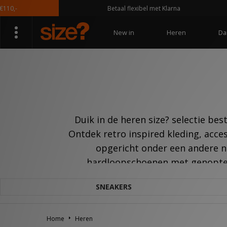
Betaal flexibel met Klarna
New in
Heren
Da
Duik in de heren size? selectie be
Ontdek retro inspired kleding, acces
opgericht onder een andere na
hardloopschoenen met genopte d
opgestart met de naam Reebok en sc
SNEAKERS
‘82 en in ’83 werd de Classic Lea
omarmt als casual sneaker door 
partnerships met CrossFit games ve
Home
Heren