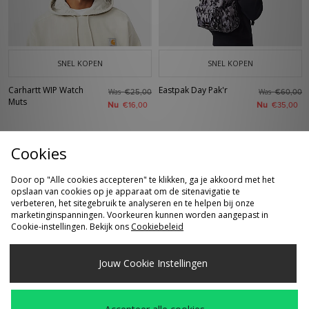
SNEL KOPEN
SNEL KOPEN
Carhartt WIP Watch
Eastpak Day Pak'r
Was
Was
€25,00
€60,00
Muts
Nu
Nu
€16,00
€35,00
Cookies
Door op "Alle cookies accepteren" te klikken, ga je akkoord met het
opslaan van cookies op je apparaat om de sitenavigatie te
verbeteren, het sitegebruik te analyseren en te helpen bij onze
marketinginspanningen. Voorkeuren kunnen worden aangepast in
Cookie-instellingen. Bekijk ons
Cookiebeleid
SNEL KOPEN
SNEL KOPEN
Jouw Cookie Instellingen
Home Grown x New
Nike Apex Dri-FIT
Was
Was
€40,00
€39,00
Era MLB Los Angeles
Bucket Hat
Nu
Nu
€25,00
€25,00