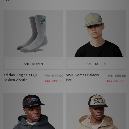
SNEL KOPEN
SNEL KOPEN
adidas Originals EQT
VISIT Gomez Palacio
Was
Was
€20,00
€55,00
Sokken 2-Stuks
Pet
Nu
Nu
€13,00
€40,00