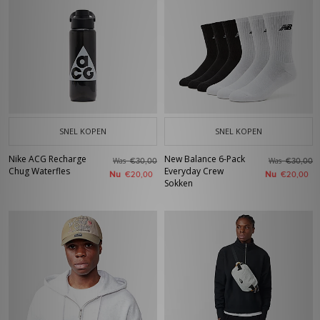
SNEL KOPEN
SNEL KOPEN
Nike ACG Recharge
New Balance 6-Pack
Was
Was
€30,00
€30,00
Chug Waterfles
Everyday Crew
Nu
Nu
€20,00
€20,00
Sokken