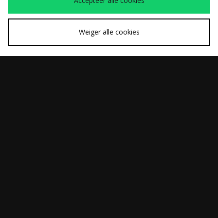
Accepteer alle cookies
Dodgers Pet
Weiger alle cookies
SNEL KOPEN
SNEL KOPEN
47 Brand Boston Red
Carhartt WIP Essential
Was
Was
€40,00
€40,00
Sox 2004 World
Coin Wallet
Nu
Nu
€25,00
€20,00
Series Clean Up Pet