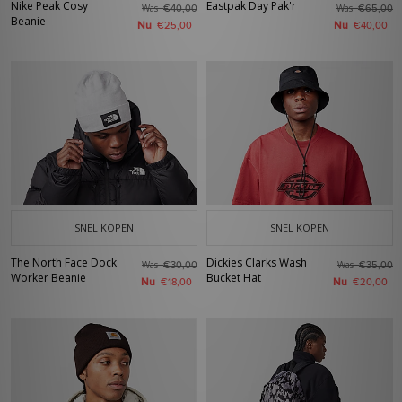
Nike Peak Cosy
Eastpak Day Pak'r
Was
Was
€40,00
€65,00
Beanie
Nu
Nu
€25,00
€40,00
SNEL KOPEN
SNEL KOPEN
The North Face Dock
Dickies Clarks Wash
Was
Was
€30,00
€35,00
Worker Beanie
Bucket Hat
Nu
Nu
€18,00
€20,00