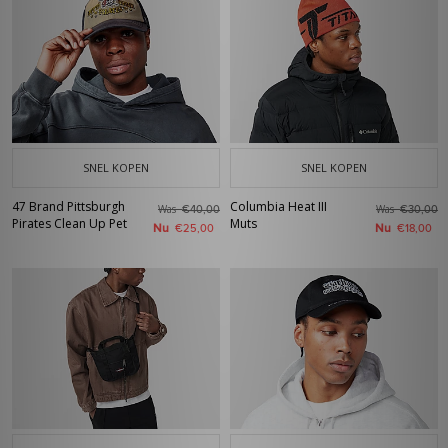
SNEL KOPEN
SNEL KOPEN
47 Brand Pittsburgh
Columbia Heat III
Was
Was
€40,00
€30,00
Pirates Clean Up Pet
Muts
Nu
Nu
€25,00
€18,00