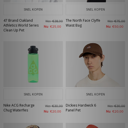
SNEL KOPEN
SNEL KOPEN
47 Brand Oakland
The North Face Clyffe
Was
Was
€38,00
€75,00
Athletics World Series
Waist Bag
Nu
Nu
€25,00
€50,00
Clean Up Pet
SNEL KOPEN
SNEL KOPEN
Nike ACG Recharge
Dickies Hardwick 6
Was
Was
€30,00
€30,00
Chug Waterfles
Panel Pet
Nu
Nu
€20,00
€20,00