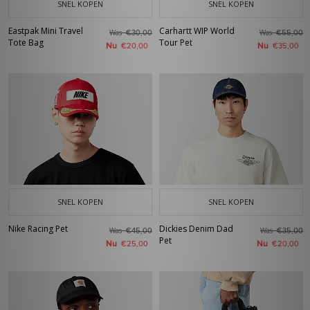
SNEL KOPEN
SNEL KOPEN
Eastpak Mini Travel
Carhartt WIP World
Was
Was
€30,00
€55,00
Tote Bag
Tour Pet
Nu
Nu
€20,00
€35,00
SNEL KOPEN
SNEL KOPEN
Nike Racing Pet
Dickies Denim Dad
Was
Was
€45,00
€35,00
Pet
Nu
Nu
€25,00
€20,00