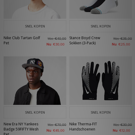
SNEL KOPEN
SNEL KOPEN
Nike Club Tartan Golf
Stance Boyd Crew
Was
Was
€40,00
€35,00
Pet
Sokken (3-Pack)
Nu
Nu
€30,00
€25,00
SNEL KOPEN
SNEL KOPEN
New Era NY Yankees
Nike Therma-FIT
Was
Was
€70,00
€30,00
Badge 59FIFTY Mesh
Handschoenen
Nu
Nu
€45,00
€12,00
Pet