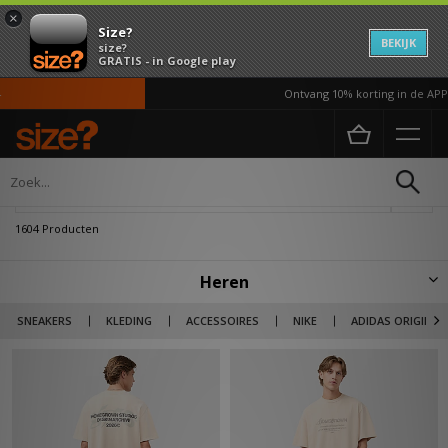
×
Size?
BEKIJK
size?
GRATIS - in Google play
Ontvang 10% korting in de APP*
Home
Heren
Verfijn
1604 Producten
Heren
Ontdek hier de gehele size? footwear selectie en kleding voor heren.
SNEAKERS
KLEDING
ACCESSOIRES
NIKE
ADIDAS ORIGINAL
Naast Sportswear giant Nike, adidas Originals & New Balance, ook
streetwear staple's van Tommy Jeans, Carhartt WIP & The North Face.