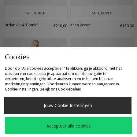
SNEL KOPEN
SNEL KOPEN
Jordan Air 4 'Comic'
Keen Jasper
€210,00
€150,00
Cookies
Door op "Alle cookies accepteren" te klikken, ga je akkoord met het
opslaan van cookies op je apparaat om de sitenavigatie te
verbeteren, het sitegebruik te analyseren en te helpen bij onze
marketinginspanningen. Voorkeuren kunnen worden aangepast in
Cookie-instellingen. Bekijk ons
Cookiebeleid
SNEL KOPEN
SNEL KOPEN
Jouw Cookie Instellingen
Fred Perry Twin
Nike Air Force 1 Retro
€60,00
€130,00
Tipped Ringer T-Shirt
Accepteer alle cookies