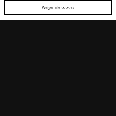
Weiger alle cookies
SNEL KOPEN
SNEL KOPEN
adidas Originals
adidas Originals BW
€120,00
€150,00
Samba OG
Army
SNEL KOPEN
SNEL KOPEN