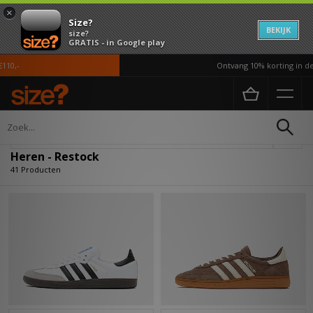
×
Size?
BEKIJK
size?
GRATIS - in Google play
Ontvang 10% korting in de APP*
Home
Heren
Verfijn
Heren - Restock
41 Producten