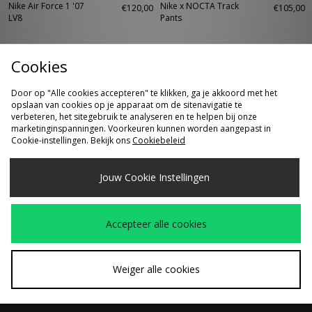
Nike Air Force 1 '07
Nike x NOCTA Track
€120,00
€105,00
LV8
Pants
Cookies
Door op "Alle cookies accepteren" te klikken, ga je akkoord met het
opslaan van cookies op je apparaat om de sitenavigatie te
verbeteren, het sitegebruik te analyseren en te helpen bij onze
marketinginspanningen. Voorkeuren kunnen worden aangepast in
Cookie-instellingen. Bekijk ons
Cookiebeleid
SNEL KOPEN
SNEL KOPEN
Jouw Cookie Instellingen
Converse Chuck 70 Hi
Crep Protect Suede
€100,00
€12,00
en Nubuck Gum
Accepteer alle cookies
Weiger alle cookies