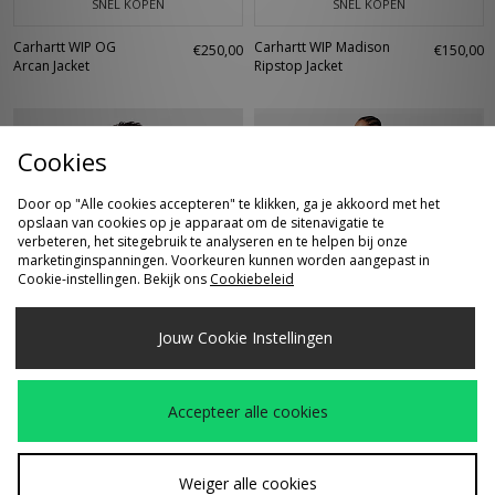
SNEL KOPEN
SNEL KOPEN
Carhartt WIP OG
Carhartt WIP Madison
€250,00
€150,00
Arcan Jacket
Ripstop Jacket
Cookies
Door op "Alle cookies accepteren" te klikken, ga je akkoord met het
opslaan van cookies op je apparaat om de sitenavigatie te
verbeteren, het sitegebruik te analyseren en te helpen bij onze
marketinginspanningen. Voorkeuren kunnen worden aangepast in
Cookie-instellingen. Bekijk ons
Cookiebeleid
SNEL KOPEN
SNEL KOPEN
Jouw Cookie Instellingen
Fred Perry x Meyba
Fred Perry x Meyba
€195,00
€170,00
Taped Track Jacket
Printed Polo
Accepteer alle cookies
Weiger alle cookies