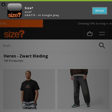
×
Size?
BEKIJK
size?
GRATIS - in Google play
Ontvang 10% korting in de APP*
Home
Heren
Kleding
Verfijn
Heren - Zwart Kleding
190 Producten