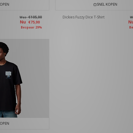
KOPEN
SNEL KOPEN
€105,00
Dickies Fuzzy Dice T-Shirt
Was
W
Nu
N
€75,00
Bespaar 29%
Be
KOPEN