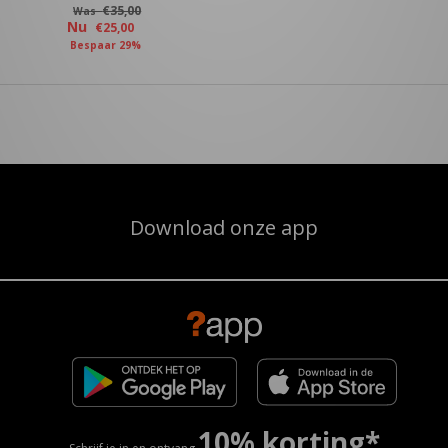
€35,00
Was
Nu
€25,00
Bespaar 29%
Download onze app
10% korting*