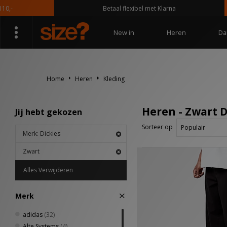
Betaal flexibel met Klarna
New in
Heren
Da
Home
Heren
Kleding
Heren - Zwart D
Jij hebt gekozen
Sorteer op
Merk: Dickies
Zwart
Alles Verwijderen
Merk
adidas
(32)
Alte Systems
(4)