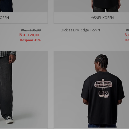
KOPEN
SNEL KOPEN
€35,00
Dickies Dry Ridge T-Shirt
Was
W
Nu
N
€20,00
Bespaar 43%
Be