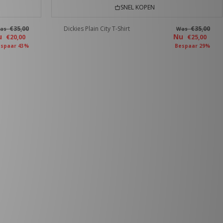
SNEL KOPEN
€35,00
Dickies Plain City T-Shirt
€35,00
as
Was
u
Nu
€20,00
€25,00
spaar 43%
Bespaar 29%