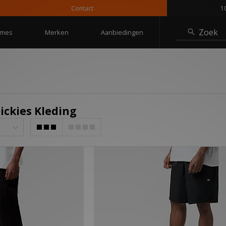
Contact
10% ko
Zoek
mes
Merken
Aanbiedingen
ickies Kleding