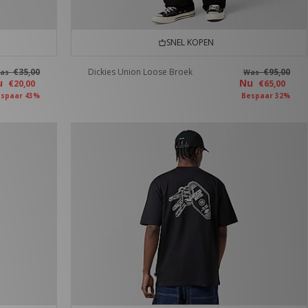
SNEL KOPEN
€35,00
Dickies Union Loose Broek
€95,00
as
Was
u
Nu
€20,00
€65,00
spaar 43%
Bespaar 32%