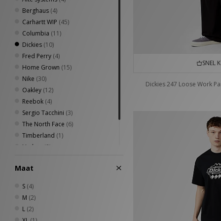
Berghaus
(4)
Carhartt WIP
(45)
Columbia
(11)
Dickies
(10)
Fred Perry
(4)
SNEL 
Home Grown
(15)
Nike
(30)
Dickies 247 Loose Work Pa
Oakley
(12)
Reebok
(4)
Sergio Tacchini
(3)
The North Face
(6)
Timberland
(1)
Umbro
(8)
Von Dutch
(1)
Maat
XLARGE
(4)
S
(4)
M
(2)
L
(2)
XL
(1)