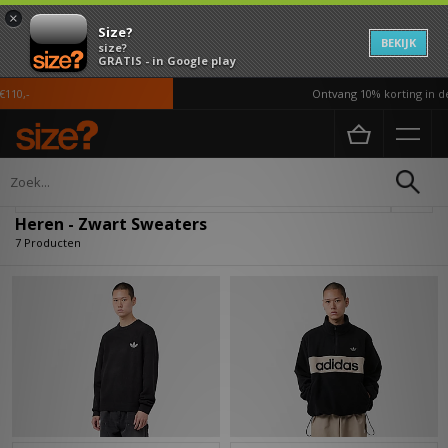
×
Size?
BEKIJK
size?
GRATIS - in Google play
10,-
Ontvang 10% korting in de 
Home
Heren
Kleding
Sweaters
Verfijn
Heren - Zwart Sweaters
7 Producten