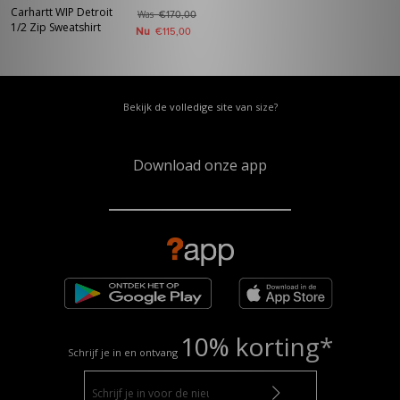
Carhartt WIP Detroit
Was
€170,00
1/2 Zip Sweatshirt
Nu
€115,00
Bekijk de volledige site van size?
Download onze app
10% korting*
Schrijf je in en ontvang