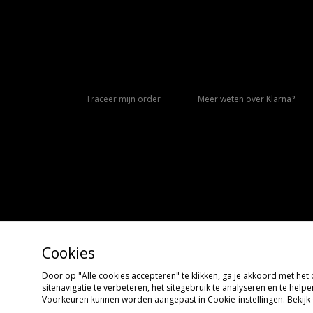
Traceer mijn order
Meer weten over Klarna?
Cookies
Door op "Alle cookies accepteren" te klikken, ga je akkoord met he
Copyright © 2026 size?, Alle rechten voorbehouden
sitenavigatie te verbeteren, het sitegebruik te analyseren en te hel
Voorkeuren kunnen worden aangepast in Cookie-instellingen. Bekijk