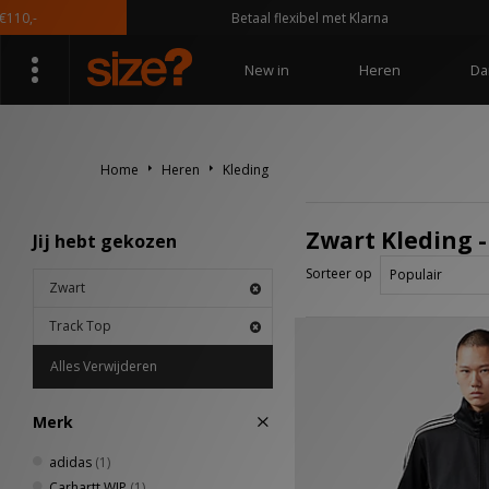
,-
Betaal flexibel met Klarna
New in
Heren
Da
Home
Heren
Kleding
Zwart Kleding -
Jij hebt gekozen
Sorteer op
Zwart
Track Top
Alles Verwijderen
Merk
adidas
(1)
Carhartt WIP
(1)