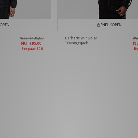
KOPEN
SNEL KOPEN
€135,00
Carhartt WIP Bolar
Was
W
Nu
N
Trainingsjack
€95,00
Bespaar 30%
Be