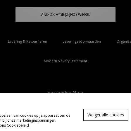
VIND DICHTSBIJZIJNDE WINKEL
Levering & Retourneren
Leveringsvoorwaarden
Organisa
Modern Slavery Statement
Verzenden Naar
Nederland
Weiger alle cookies
t opslaan van cookies op je apparaat om de
FA
pen bij onze marketinginspanningen.
 ons
Cookiebeleid