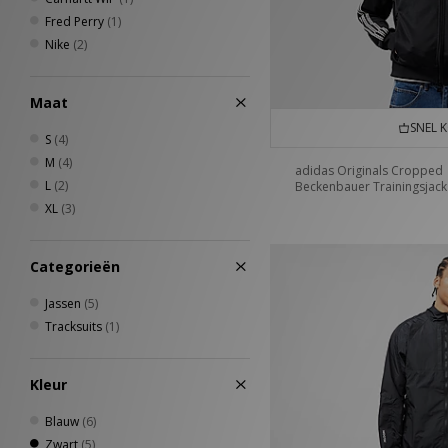
Fred Perry
(1)
Nike
(2)
Maat
SNEL 
S
(4)
M
(4)
adidas Originals Cropped
L
(2)
Beckenbauer Trainingsjack
XL
(3)
Categorieën
Jassen
(5)
Tracksuits
(1)
Kleur
Blauw
(6)
Zwart
(5)