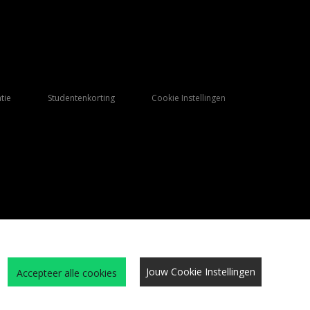
tie
Studentenkorting
Cookie Instellingen
Jouw Cookie Instellingen
Accepteer alle cookies
Qs
Algemene Voorwaarden
Cookies
Vacatures
Site beveiliging
privacy