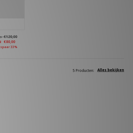
€120,00
as
u
€80,00
spaar 33%
Alles bekijken
5 Producten: