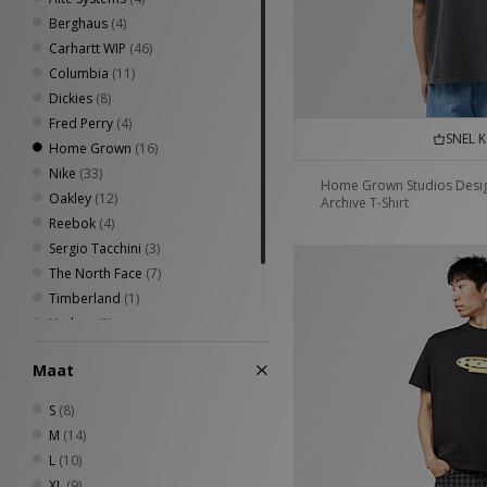
Berghaus
(4)
Carhartt WIP
(46)
Columbia
(11)
Dickies
(8)
Fred Perry
(4)
SNEL 
Home Grown
(16)
Nike
(33)
Home Grown Studios Desi
Oakley
(12)
Archive T-Shirt
Reebok
(4)
Sergio Tacchini
(3)
The North Face
(7)
Timberland
(1)
Umbro
(8)
Von Dutch
(1)
Maat
XLARGE
(4)
S
(8)
M
(14)
L
(10)
XL
(9)