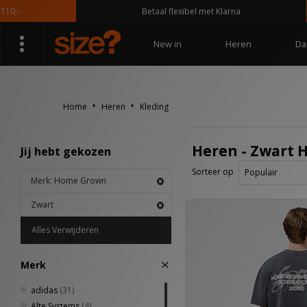
Betaal flexibel met Klarna
New in
Heren
Da
Home
Heren
Kleding
Heren - Zwart 
Jij hebt gekozen
Sorteer op
Merk: Home Grown
Zwart
Alles Verwijderen
Merk
adidas
(31)
Alte Systems
(4)