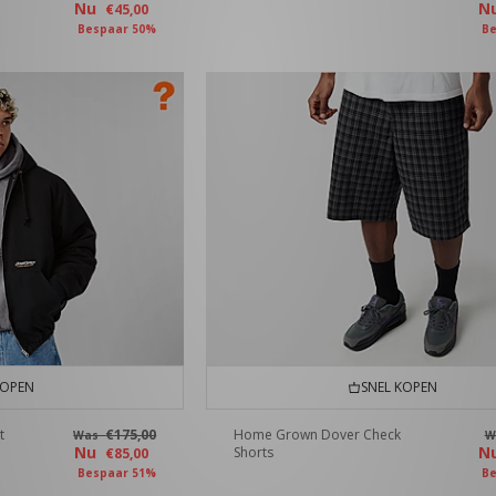
Nu
N
€45,00
Bespaar 50%
Be
KOPEN
SNEL KOPEN
t
€175,00
Home Grown Dover Check
Was
W
Nu
N
Shorts
€85,00
Bespaar 51%
Be