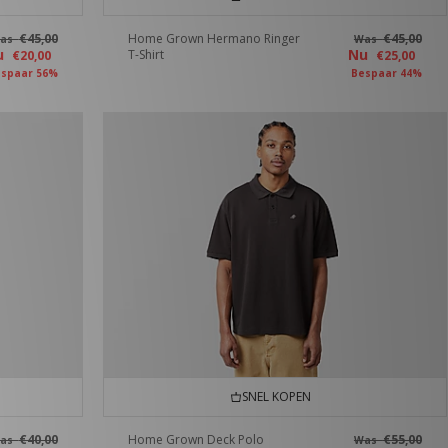
€45,00
Home Grown Hermano Ringer
€45,00
as
Was
u
Nu
T-Shirt
€20,00
€25,00
spaar 56%
Bespaar 44%
SNEL KOPEN
€40,00
Home Grown Deck Polo
€55,00
as
Was