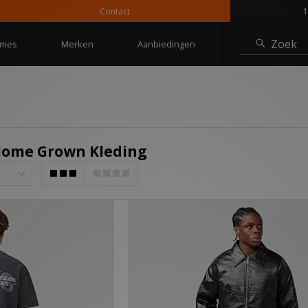
Contact
10% kor
Zoek
mes
Merken
Aanbiedingen
Home Grown Kleding