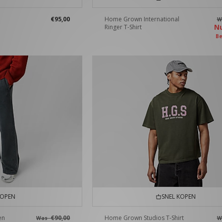
€95,00
Home Grown International
W
N
Ringer T-Shirt
Be
KOPEN
SNEL KOPEN
en
€90,00
Home Grown Studios T-Shirt
Was
W