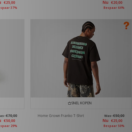
u
Nu
€25,00
€20,00
spaar 37%
Bespaar 64%
SNEL KOPEN
€70,00
Home Grown Franko T-Shirt
€50,00
as
Was
u
Nu
€50,00
€25,00
spaar 29%
Bespaar 50%