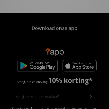
Download onze app
10% korting*
Schrijf je in en ontvang
Door je e-mailadres in te voeren word je aangemeld voor het