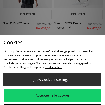
SNEL KOPEN
SNEL KOPEN
Nike SB Dri-FIT Jersey
Nike x NOCTA Fleece
Was
Was
€65,00
€110,00
Joggingbroek
Nu
Nu
€35,00
€75,00
Cookies
Door op "Alle cookies accepteren" te klikken, ga je akkoord met het
opslaan van cookies op je apparaat om de sitenavigatie te
Bekijk de volledige site van size?
verbeteren, het sitegebruik te analyseren en te helpen bij onze
marketinginspanningen. Voorkeuren kunnen worden aangepast in
Cookie-instellingen. Bekijk ons
Cookiebeleid
Download onze app
Jouw Cookie Instellingen
Accepteer alle cookies