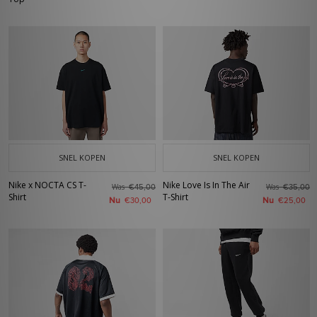
SNEL KOPEN
SNEL KOPEN
Nike x NOCTA CS T-
Nike Love Is In The Air
Was
Was
€45,00
€35,00
Shirt
T-Shirt
Nu
Nu
€30,00
€25,00