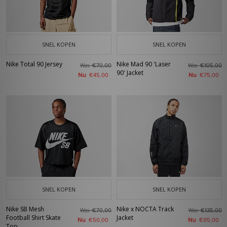
SNEL KOPEN
SNEL KOPEN
Nike Total 90 Jersey
Nike Mad 90 'Laser
Was
Was
€70,00
€105,00
90' Jacket
Nu
Nu
€45,00
€75,00
SNEL KOPEN
SNEL KOPEN
Nike SB Mesh
Nike x NOCTA Track
Was
Was
€70,00
€135,00
Football Shirt Skate
Jacket
Nu
Nu
€50,00
€95,00
Top