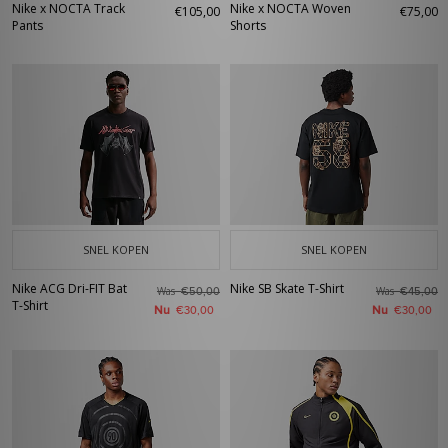
Nike x NOCTA Track
Nike x NOCTA Woven
€105,00
€75,00
Pants
Shorts
SNEL KOPEN
SNEL KOPEN
Nike ACG Dri-FIT Bat
Nike SB Skate T-Shirt
Was
Was
€50,00
€45,00
T-Shirt
Nu
Nu
€30,00
€30,00