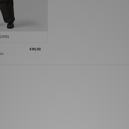
KOPEN
€90,00
oek