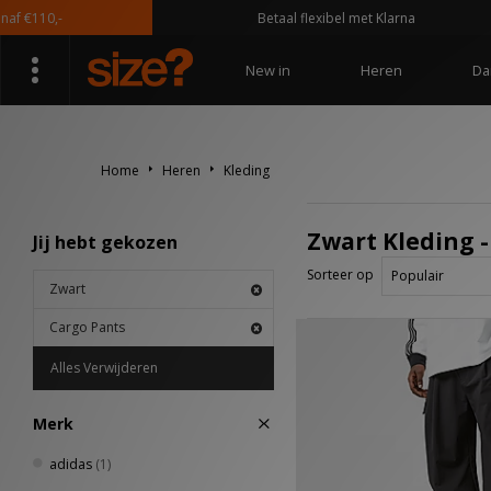
f €110,-
Betaal flexibel met Klarna
New in
Heren
Da
Home
Heren
Kleding
Zwart Kleding -
Jij hebt gekozen
Sorteer op
Zwart
Cargo Pants
Alles Verwijderen
Merk
adidas
(1)