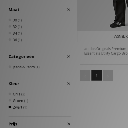
Maat
30
(1)
32
(1)
34
(1)
SNEL 
36
(1)
adidas Originals Premium
Essentials Utility Cargo Br
Categorieën
Jeans & Pants
(1)
1
Kleur
Grijs
(3)
Groen
(1)
Zwart
(1)
Prijs