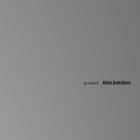
Alles bekijken
product: