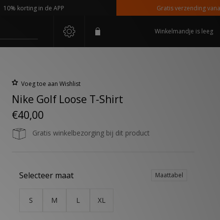
 korting in de APP
Gratis verzending vanaf €11
Winkelmandje is leeg
Voeg toe aan Wishlist
Nike Golf Loose T-Shirt
€40,00
Gratis winkelbezorging bij dit product
Selecteer maat
Maattabel
S
M
L
XL