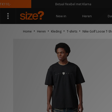
0,-
Betaal flexibel met Klarna
New in
Heren
Da
Home
Heren
Kleding
T-shirts
Nike Golf Loose T-Shi