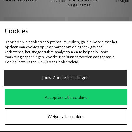
Nike Zoom Streak 3
Nike Total90 Shox
€120,00
€150,00
Magia Dames
Cookies
Door op "Alle cookies accepteren" te klikken, ga je akkoord met het
opslaan van cookies op je apparaat om de sitenavigatie te
verbeteren, het sitegebruik te analyseren en te helpen bij onze
marketinginspanningen. Voorkeuren kunnen worden aangepast in
Cookie-instellingen. Bekijk ons
Cookiebeleid
SNEL KOPEN
SNEL KOPEN
Jouw Cookie Instellingen
Nike Pegasus
Nike Air Max 90
€210,00
€160,00
Premium
Accepteer alle cookies
Weiger alle cookies