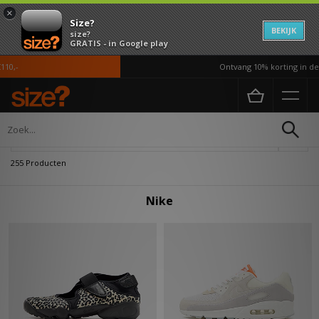
×
Size?
BEKIJK
size?
GRATIS - in Google play
Ontvang 10% korting in de APP*
Home
Nike
Verfijn
255 Producten
Nike