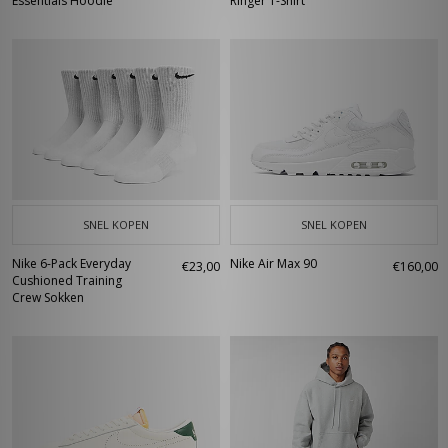
Essentials Hoodie
Ringer T-Shirt
SNEL KOPEN
SNEL KOPEN
Nike 6-Pack Everyday
Nike Air Max 90
€23,00
€160,00
Cushioned Training
Crew Sokken