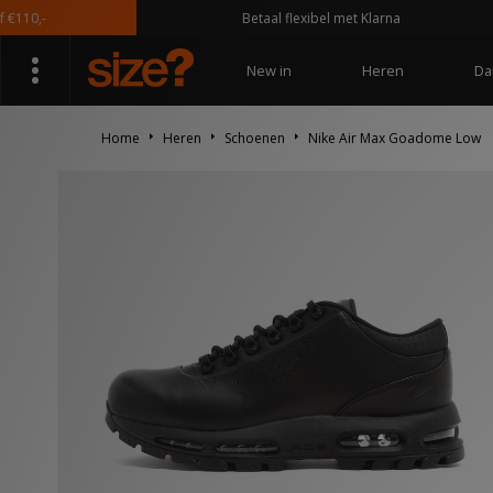
,-
Betaal flexibel met Klarna
New in
Heren
Da
Home
Heren
Schoenen
Nike Air Max Goadome Low