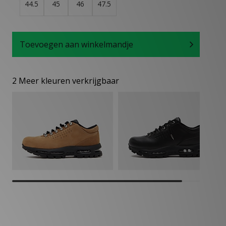
44.5
45
46
47.5
Toevoegen aan winkelmandje
2 Meer kleuren verkrijgbaar