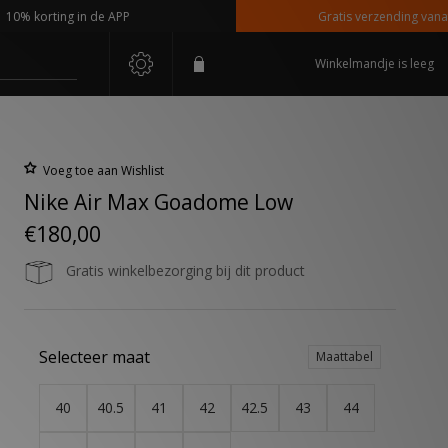
korting in de APP
Gratis verzending vanaf €110
Winkelmandje is leeg
Voeg toe aan Wishlist
Nike Air Max Goadome Low
€180,00
Gratis winkelbezorging bij dit product
Selecteer maat
Maattabel
40
40.5
41
42
42.5
43
44