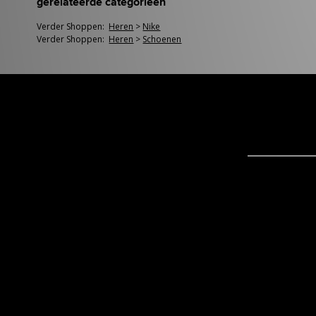
gerelateerde categorieën
Verder Shoppen:
Heren
>
Nike
Verder Shoppen:
Heren
>
Schoenen