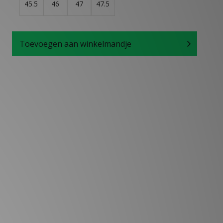
45.5
46
47
47.5
Toevoegen aan winkelmandje