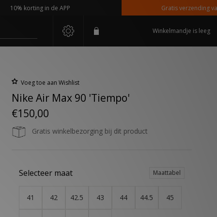
0% korting in de APP
Gratis verzending vanaf €
Winkelmandje is leeg
Voeg toe aan Wishlist
Nike Air Max 90 'Tiempo'
€150,00
Gratis winkelbezorging bij dit product
Selecteer maat
Maattabel
41
42
42.5
43
44
44.5
45