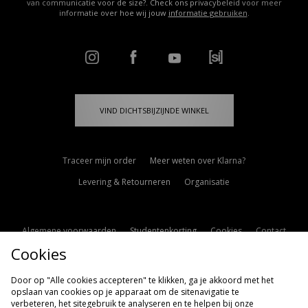
van communicatie voor de size?. Check ons privacybeleid voor meer
informatie over hoe wij jouw
informatie gebruiken
.
VIND DICHTSBIJZIJNDE WINKEL
Traceer mijn order
Meer weten over Klarna?
Levering & Retourneren
Organisatie
Algemene voorwaarden
Studentenkorting
Cookies
Contact
Cookies
Cookie Instellingen
Modern Slavery Statement
Door op "Alle cookies accepteren" te klikken, ga je akkoord met het
opslaan van cookies op je apparaat om de sitenavigatie te
verbeteren, het sitegebruik te analyseren en te helpen bij onze