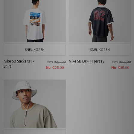
SNEL KOPEN
SNEL KOPEN
Nike SB Stickers T-
Nike SB Dri-FIT Jersey
Was
Was
€45,00
€65,00
Shirt
Nu
Nu
€25,00
€35,00