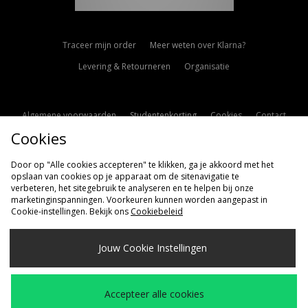
Traceer mijn order
Meer weten over Klarna?
Levering & Retourneren
Organisatie
Algemene voorwaarden
Studentenkorting
Cookies
Contact
Cookies
Cookie Instellingen
Modern Slavery Statement
Door op "Alle cookies accepteren" te klikken, ga je akkoord met het
opslaan van cookies op je apparaat om de sitenavigatie te
verbeteren, het sitegebruik te analyseren en te helpen bij onze
marketinginspanningen. Voorkeuren kunnen worden aangepast in
Cookie-instellingen. Bekijk ons
Cookiebeleid
Verzenden Naar
Jouw Cookie Instellingen
Nederland
Wij accepteren de volgende betaalmethoden
Accepteer alle cookies