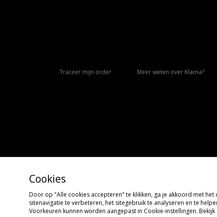
Traceer mijn order
Meer weten over Klarna?
Cookies
Door op "Alle cookies accepteren" te klikken, ga je akkoord met he
Copyright © 2026 size?, Alle rechten voorbehouden
sitenavigatie te verbeteren, het sitegebruik te analyseren en te hel
Voorkeuren kunnen worden aangepast in Cookie-instellingen. Bekijk