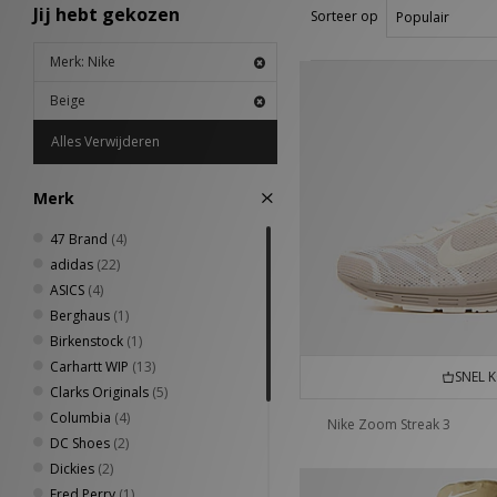
Jij hebt gekozen
Sorteer op
Merk: Nike
Beige
Alles Verwijderen
Merk
47 Brand
(4)
adidas
(22)
ASICS
(4)
Berghaus
(1)
Birkenstock
(1)
Carhartt WIP
(13)
SNEL 
Clarks Originals
(5)
Columbia
(4)
Nike Zoom Streak 3
DC Shoes
(2)
Dickies
(2)
Fred Perry
(1)