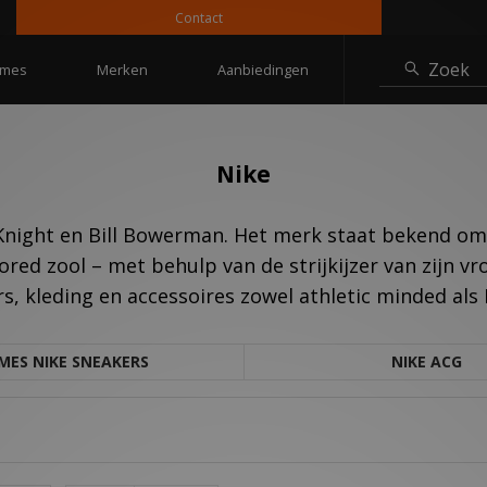
Contact
10%
Zoek
mes
Merken
Aanbiedingen
Nike
 Knight en Bill Bowerman. Het merk staat bekend o
ored zool – met behulp van de strijkijzer van zijn v
s, kleding en accessoires zowel athletic minded als 
MES NIKE SNEAKERS
NIKE ACG