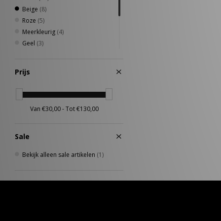
Beige
(8)
Roze
(5)
Meerkleurig
(4)
Geel
(3)
Oranje
(3)
Zilver
(3)
Prijs
Paars
(2)
Rood
(2)
Sale
Bekijk alleen sale artikelen
(1)