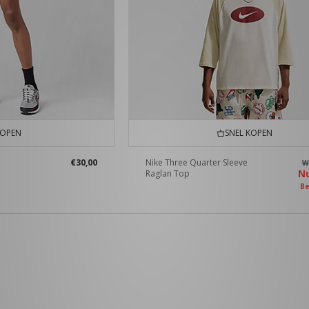
KOPEN
SNEL KOPEN
€30,00
Nike Three Quarter Sleeve
W
N
Raglan Top
Be