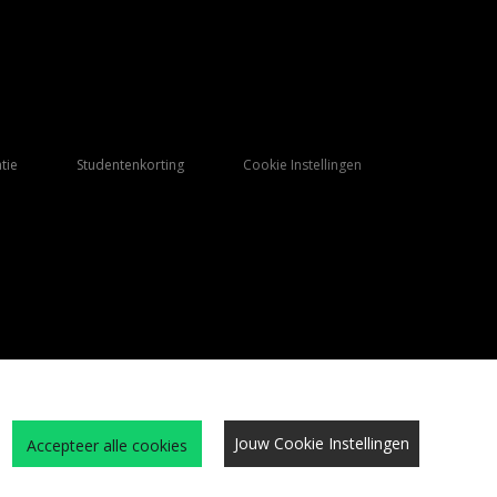
tie
Studentenkorting
Cookie Instellingen
Jouw Cookie Instellingen
Accepteer alle cookies
Qs
Algemene Voorwaarden
Cookies
Vacatures
Site beveiliging
privacy