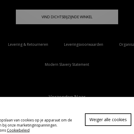
VIND DICHTSBIJZIJNDE WINKEL
Levering & Retourneren
Leveringsvoorwaarden
Organisa
Modern Slavery Statement
Verzenden Naar
Nederland
Weiger alle cookies
t opslaan van cookies op je apparaat om de
FA
pen bij onze marketinginspanningen.
 ons
Cookiebeleid