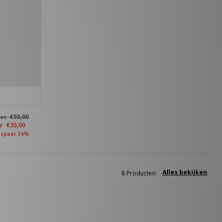
€55,00
as
u
€35,00
spaar 36%
Alles bekijken
8 Producten: