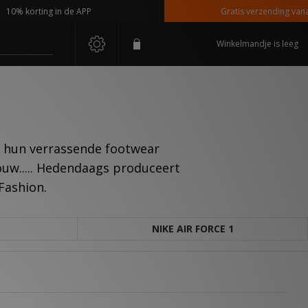
 korting in de APP
Gratis verzending vanaf €11
Winkelmandje is leeg
m hun verrassende footwear
rouw..... Hedendaags produceert
Fashion.
NIKE AIR FORCE 1