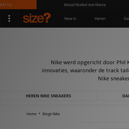
0,-
Betaal flexibel met Klarna
New in
Heren
Da
Nike werd opgericht door Phil
innovaties, waaronder de track tail
Nike sneaker
HEREN NIKE SNEAKERS
DA
Home
Beige Nike