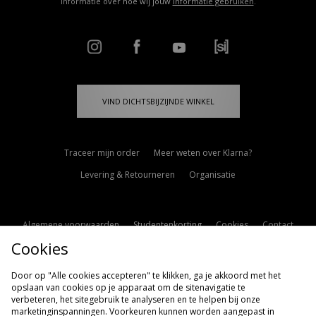
informatie over hoe wij jouw
informatie gebruiken
.
VIND DICHTSBIJZIJNDE WINKEL
Traceer mijn order
Meer weten over Klarna?
Levering & Retourneren
Organisatie
Algemene voorwaarden
Studentenkorting
Cookies
Contact
Cookies
Cookie Instellingen
Modern Slavery Statement
Door op "Alle cookies accepteren" te klikken, ga je akkoord met het
opslaan van cookies op je apparaat om de sitenavigatie te
verbeteren, het sitegebruik te analyseren en te helpen bij onze
marketinginspanningen. Voorkeuren kunnen worden aangepast in