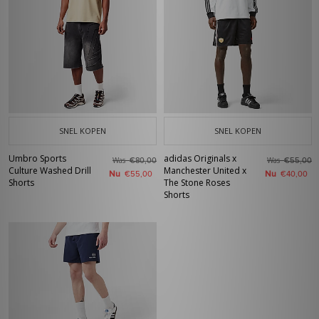
SNEL KOPEN
SNEL KOPEN
Umbro Sports
adidas Originals x
Was
Was
€80,00
€55,00
Culture Washed Drill
Manchester United x
Nu
Nu
€55,00
€40,00
Shorts
The Stone Roses
Shorts