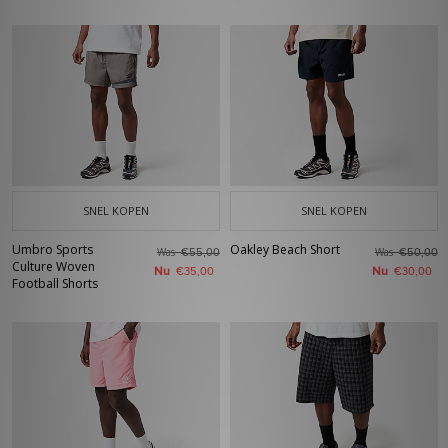
SNEL KOPEN
SNEL KOPEN
Umbro Sports
Oakley Beach Short
Was
Was
€55,00
€50,00
Culture Woven
Nu
Nu
€35,00
€30,00
Football Shorts