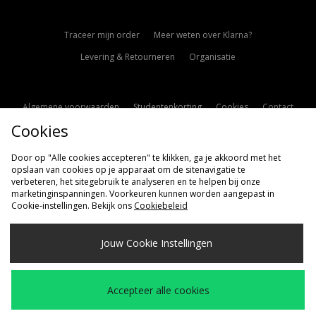
Traceer mijn order
Meer weten over Klarna?
Levering & Retourneren
Organisatie
Algemene voorwaarden
Studentenkorting
Cookies
Contact
Cookies
Cookie Instellingen
Modern Slavery Statement
Door op "Alle cookies accepteren" te klikken, ga je akkoord met het
opslaan van cookies op je apparaat om de sitenavigatie te
verbeteren, het sitegebruik te analyseren en te helpen bij onze
marketinginspanningen. Voorkeuren kunnen worden aangepast in
Cookie-instellingen. Bekijk ons
Cookiebeleid
Verzenden Naar
Jouw Cookie Instellingen
Nederland
Wij accepteren de volgende betaalmethoden
Accepteer alle cookies