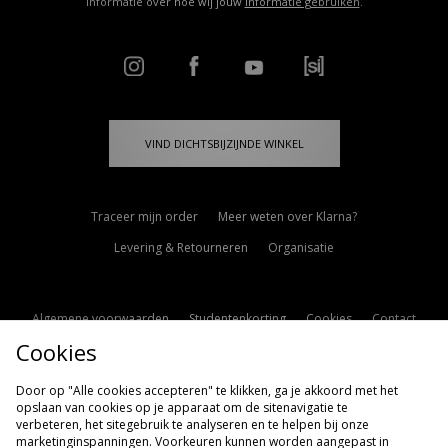
informatie over hoe wij jouw
informatie gebruiken
.
VIND DICHTSBIJZIJNDE WINKEL
Traceer mijn order
Meer weten over Klarna?
Levering & Retourneren
Organisatie
Algemene voorwaarden
Studentenkorting
Cookies
Contact
Cookies
Cookie Instellingen
Modern Slavery Statement
Door op "Alle cookies accepteren" te klikken, ga je akkoord met het
opslaan van cookies op je apparaat om de sitenavigatie te
verbeteren, het sitegebruik te analyseren en te helpen bij onze
marketinginspanningen. Voorkeuren kunnen worden aangepast in