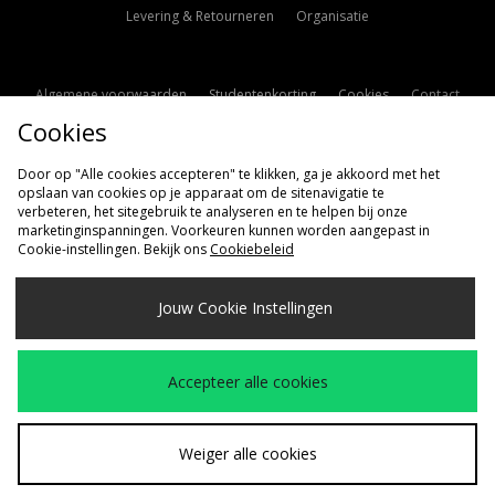
Levering & Retourneren
Organisatie
Algemene voorwaarden
Studentenkorting
Cookies
Contact
Cookies
Cookie Instellingen
Modern Slavery Statement
Door op "Alle cookies accepteren" te klikken, ga je akkoord met het
opslaan van cookies op je apparaat om de sitenavigatie te
verbeteren, het sitegebruik te analyseren en te helpen bij onze
marketinginspanningen. Voorkeuren kunnen worden aangepast in
Cookie-instellingen. Bekijk ons
Cookiebeleid
Verzenden Naar
Jouw Cookie Instellingen
Nederland
Wij accepteren de volgende betaalmethoden
Accepteer alle cookies
Bezoek onze bedrijfspagina
www.jdplc.com
Weiger alle cookies
Copyright © 2026 size?, Alle rechten voorbehouden