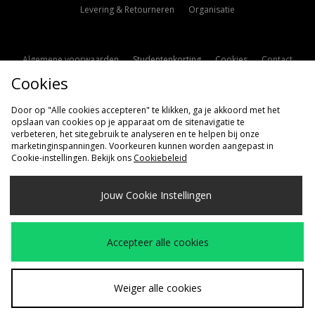
Levering & Retourneren
Organisatie
Algemene voorwaarden
Studentenkorting
Cookies
Contact
Cookies
Cookie Instellingen
Modern Slavery Statement
Door op "Alle cookies accepteren" te klikken, ga je akkoord met het
opslaan van cookies op je apparaat om de sitenavigatie te
verbeteren, het sitegebruik te analyseren en te helpen bij onze
marketinginspanningen. Voorkeuren kunnen worden aangepast in
Cookie-instellingen. Bekijk ons
Cookiebeleid
Verzenden Naar
Jouw Cookie Instellingen
Nederland
Wij accepteren de volgende betaalmethoden
Accepteer alle cookies
Bezoek onze bedrijfspagina
www.jdplc.com
Weiger alle cookies
Copyright © 2026 size?, Alle rechten voorbehouden