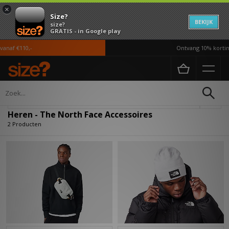
×
Size?
BEKIJK
size?
GRATIS - in Google play
anaf €110,-
Ontvang 10% korting
Home
Heren
Accessoires
Verfijn
Heren - The North Face Accessoires
2 Producten