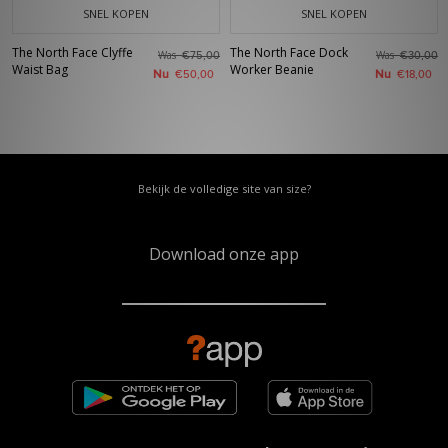
SNEL KOPEN
SNEL KOPEN
The North Face Clyffe
The North Face Dock
Was
Was
€75,00
€30,00
Waist Bag
Worker Beanie
Nu
Nu
€50,00
€18,00
Bekijk de volledige site van size?
Download onze app