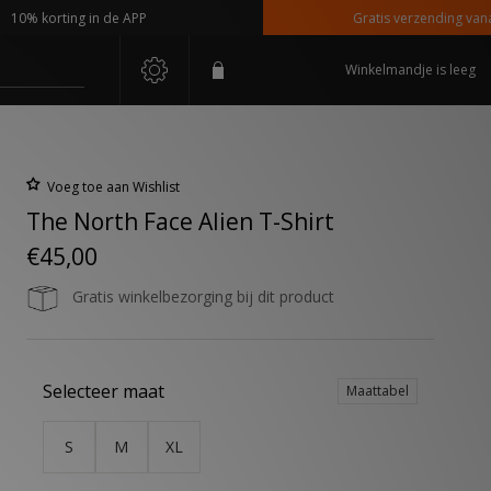
% korting in de APP
Gratis verzending vanaf €1
Winkelmandje is leeg
Voeg toe aan Wishlist
The North Face Alien T-Shirt
€45,00
Gratis winkelbezorging bij dit product
Selecteer maat
Maattabel
S
M
XL