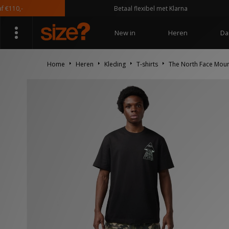
0,-
Betaal flexibel met Klarna
New in
Heren
Da
Home
Heren
Kleding
T-shirts
The North Face Mount