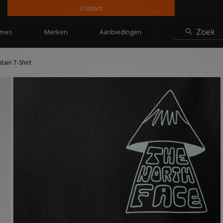
Contact
10%
Zoek
mes
Merken
Aanbiedingen
ain T-Shirt