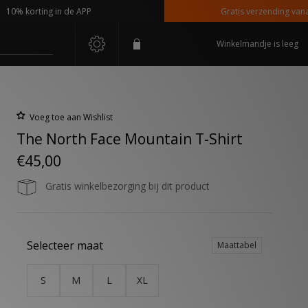
 korting in de APP
Gratis verzending vanaf €11
Winkelmandje is leeg
Voeg toe aan Wishlist
The North Face Mountain T-Shirt
€45,00
Gratis winkelbezorging bij dit product
Selecteer maat
Maattabel
S
M
L
XL