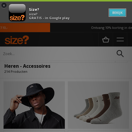
×
Size?
BEKIJK
size?
GRATIS - in Google play
Ontvang 10% korting in de APP*
Home
Heren
Accessoires
Verfijn
Heren - Accessoires
214 Producten