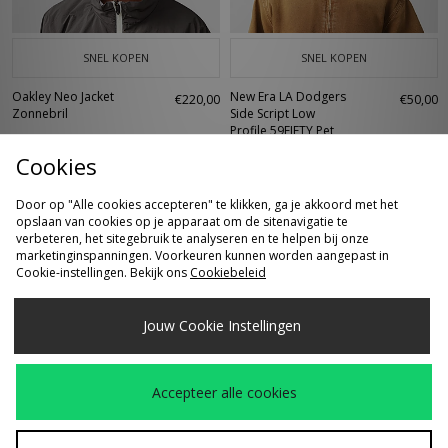
SNEL KOPEN
SNEL KOPEN
Oakley Neo Jacket
New Era LA Dodgers
€220,00
€50,00
Zonnebril
Side Script Low
Profile 59FIFTY Pet
Cookies
Door op "Alle cookies accepteren" te klikken, ga je akkoord met het
opslaan van cookies op je apparaat om de sitenavigatie te
verbeteren, het sitegebruik te analyseren en te helpen bij onze
marketinginspanningen. Voorkeuren kunnen worden aangepast in
Cookie-instellingen. Bekijk ons
Cookiebeleid
Jouw Cookie Instellingen
SNEL KOPEN
SNEL KOPEN
Accepteer alle cookies
Eastpak Resist'r
Jason Markk Quick
€300,00
€25,00
Koffer S
Clean Kit