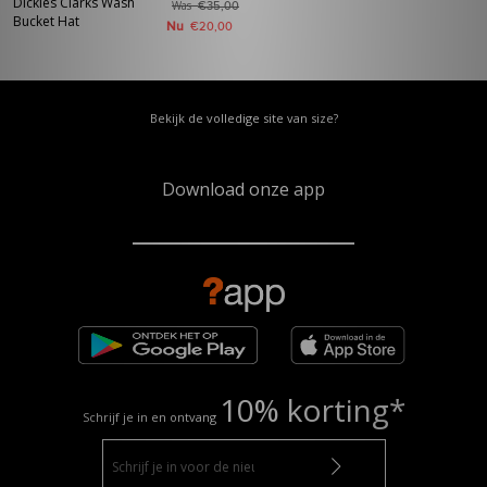
Dickies Clarks Wash
Was
€35,00
Bucket Hat
Nu
€20,00
Bekijk de volledige site van size?
Download onze app
10% korting*
Schrijf je in en ontvang