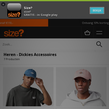
×
Size?
BEKIJK
size?
GRATIS - in Google play
f €110,-
Ontvang 10% korting in
Home
Heren
Accessoires
Verfijn
Heren - Dickies Accessoires
7 Producten